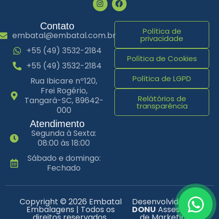
Contato
Política de
embatal@embatal.com.br
privacidade
+55 (49) 3532-2184
Política de Cookies
+55 (49) 3532-2184
Política de LGPD
Rua Ibicare nº120,
Frei Rogério,
Relátórios de
Tangará-SC, 89642-
transparência
000
Atendimento
Segunda à Sexta:
08:00 às 18:00
Sábado e domingo:
Fechado
Copyright © 2026 Embatal
Desenvolvido por
Embalagens | Todos os
DONU
Assessoria
direitos reservados.
de Marketing