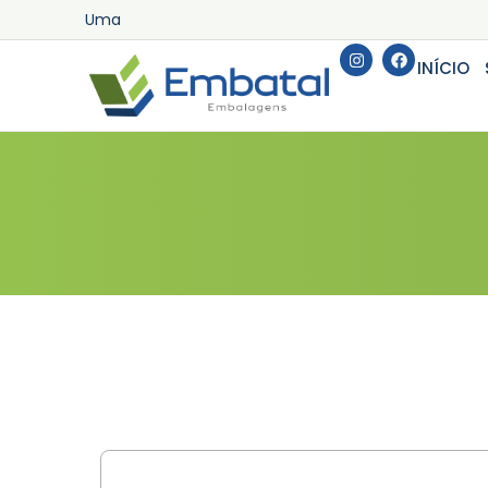
U
m
a
e
INÍCIO