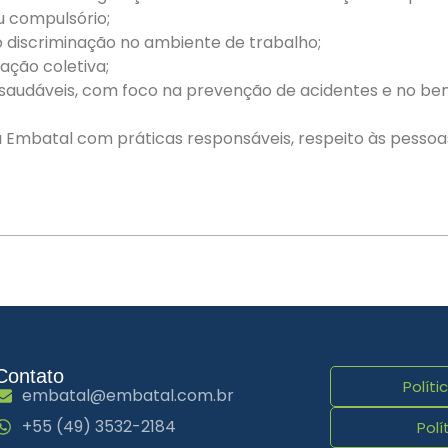
u compulsório;
 discriminação no ambiente de trabalho;
ação coletiva;
 saudáveis, com foco na prevenção de acidentes e no be
a Embatal com práticas responsáveis, respeito às pesso
Contato
Políti
embatal@embatal.com.br
+55 (49) 3532-2184
Polí