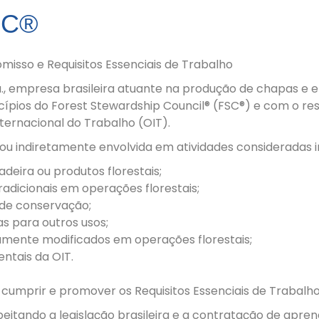
SC®
isso e Requisitos Essenciais de Trabalho
, empresa brasileira atuante na produção de chapas e 
pios do Forest Stewardship Council® (FSC®) e com o res
ternacional do Trabalho (OIT).
ou indiretamente envolvida em atividades consideradas in
deira ou produtos florestais;
radicionais em operações florestais;
 de conservação;
as para outros usos;
amente modificados em operações florestais;
ntais da OIT.
prir e promover os Requisitos Essenciais de Trabalho 
speitando a legislação brasileira e a contratação de apren