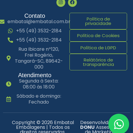
Contato
Política de
embatal@embatal.com.br
privacidade
+55 (49) 3532-2184
Política de Cookies
+55 (49) 3532-2184
Política de LGPD
Rua Ibicare nº120,
Frei Rogério,
Relátórios de
Tangará-SC, 89642-
transparência
000
Atendimento
Segunda à Sexta:
08:00 às 18:00
Sábado e domingo:
Fechado
Copyright © 2026 Embatal
Desenvolvido por
Embalagens | Todos os
DONU
Assessoria
direitos reservados.
de Marketing