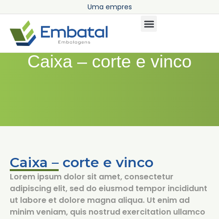
U
m
a
e
m
p
r
e
s
a
Caixa – corte e vinco
Caixa – corte e vinco
Lorem ipsum dolor sit amet, consectetur
adipiscing elit, sed do eiusmod tempor incididunt
ut labore et dolore magna aliqua. Ut enim ad
minim veniam, quis nostrud exercitation ullamco