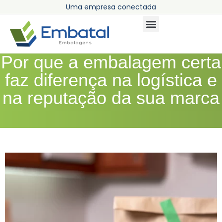
U
m
a
e
m
p
r
e
s
a
c
o
n
e
c
t
a
d
a
a
Por que a embalagem certa
faz diferença na logística e
na reputação da sua marca