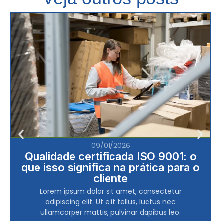
09/01/2026
Qualidade certificada ISO 9001: o
que isso significa na prática para o
cliente
Lorem ipsum dolor sit amet, consectetur
adipiscing elit. Ut elit tellus, luctus nec
ullamcorper mattis, pulvinar dapibus leo.