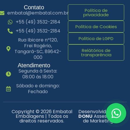
Contato
Política de
embatal@embatal.com.br
privacidade
+55 (49) 3532-2184
Política de Cookies
+55 (49) 3532-2184
Política de LGPD
Rua Ibicare nº120,
Frei Rogério,
Relátórios de
Tangará-SC, 89642-
transparência
000
Atendimento
Segunda à Sexta:
08:00 às 18:00
Sábado e domingo:
Fechado
Copyright © 2026 Embatal
Desenvolvido por
Embalagens | Todos os
DONU
Assessoria
direitos reservados.
de Marketing